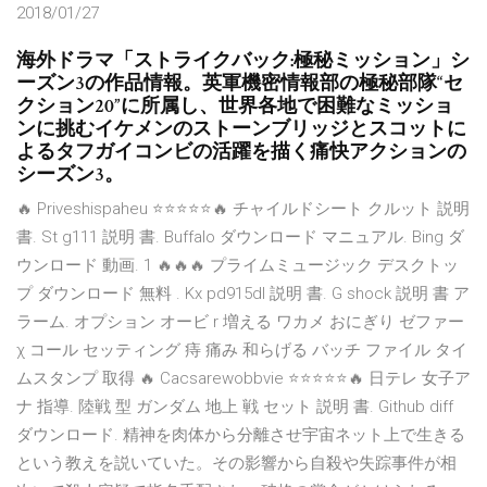
2018/01/27
海外ドラマ「ストライクバック:極秘ミッション」シ
ーズン3の作品情報。英軍機密情報部の極秘部隊“セ
クション20”に所属し、世界各地で困難なミッショ
ンに挑むイケメンのストーンブリッジとスコットに
よるタフガイコンビの活躍を描く痛快アクションの
シーズン3。
🔥 Priveshispaheu ⭐⭐⭐⭐⭐🔥 チャイルドシート クルット 説明
書. St g111 説明 書. Buffalo ダウンロード マニュアル. Bing ダ
ウンロード 動画. 1 🔥🔥🔥 プライムミュージック デスクトッ
プ ダウンロード 無料 . Kx pd915dl 説明 書. G shock 説明 書 ア
ラーム. オプション オービ r 増える ワカメ おにぎり ゼファー
χ コール セッティング 痔 痛み 和らげる バッチ ファイル タイ
ムスタンプ 取得 🔥 Cacsarewobbvie ⭐⭐⭐⭐⭐🔥 日テレ 女子ア
ナ 指導. 陸戦 型 ガンダム 地上 戦 セット 説明 書. Github diff
ダウンロード. 精神を肉体から分離させ宇宙ネット上で生きる
という教えを説いていた。その影響から自殺や失踪事件が相