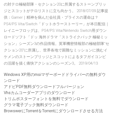
の対テロ極秘部隊・セクション20に所属するストーンブリッ
ジとスコットがテロリストに立ち向かう。 2018/07/09 記事提
供：Gamer｜精神を病んだ会社員・プライスの運命は？
PS4/PS Vita/Switch「ドットホラーストーリー」が本日配信｜
レイニーフロッグは、PS4/PS Vita/Nintendo Switch用ダウン
ロードソフト「ドッ 海外ドラマ「ストライクバック:極秘ミッ
ション」シーズン3の作品情報。英軍機密情報部の極秘部隊“セ
クション20”に所属し、世界各地で困難なミッションに挑むイ
ケメンのストーンブリッジとスコットによるタフガイコンビ
の活躍を描く痛快アクションのシーズン3。 2019/04/13
Windows XP用のmsiマザーボードドライバーの無料ダウ
ンロード
アドビPDF無料ダウンロードフルバージョン
Vhsカムコーダーアプリのダウンロード
トリムポスターフォントを無料でダウンロード
グラマ電子ブック無料ダウンロード
BrowswerにTorrentをTorrentにダウンロードさせる方法