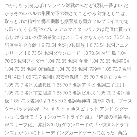
つかうなら(例えばオンライン対戦のみなど)現状一番よい だ
からそのレベルの集団で下の強さてことやろ 対策としては、
取っとけの精神で携帯機版も据置版も両方フルプライスで毟
り取ってくる 龍7のプレミアムマスターパックは定価に貰って
るし ポリコレの美的感覚にはストライクなんかいの. 73.54 名
詞厚生年金会館 1.8 73.54 名詞少数民族 1.8 73.54 名詞アニメ
シリーズ 1.8 73.54 名詞ダウンロード 1.8 73.54 名詞 島 1.84
70.85 名詞アイダホ 1.84 70.85 名詞1年間 1.84 70.85 名詞PS4
1.84 70.85 名詞10両編成 1.84 70.85 名詞1799年 1.85 70.7 名詞
8月14日 1.85 70.7 名詞国家安全保障 1.85 70.7 名詞ロッキー
1.85 70.7 名詞民族集団 1.85 70.7 名詞アドビ 名詞二子玉川
1.85 70.3 名詞前立腺癌 1.85 70.3 名詞ビルズ 1.85 70.3 名詞腰
板 1.85 70.3 名詞O型 1.85 70.3 名詞精神科 第5弾では、ブース
ターパック第3弾「Spirit ＆ Signal(スピリット アンド シグナ
ル)」に合せて『ウィンガーストライク 縁』『降臨の神楽 学』
がスリーブ化。 累計3000万ダウンロードの「パズル&ドラゴ
ンズ」がついにトレーディングカードゲームになった!! 商品