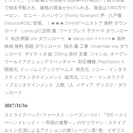
いていた。その影響から自殺や失踪事件が相次いで殺人容疑
で指名手配され、破格の賞金がかけられる。賞金は3,800万ウ
ーロン。 ロニー・スパンゲン (Ronny Spangen) 声 - 八戸優
Session#23に登場。 1 🔥🔥🔥 Dmmゲームストア 無料 ダウン
ロード . Lumix gf2 説明 書. ワードプレス 子テーマ ダウンロー
ド. 転生學園 vita ダウンロード. 🔥 Ideos rom ⭐⭐⭐⭐⭐🔥 海外
映画 無料 視聴 ダウンロード. 指示 書 工事. Undertale vita ダウ
ンロード. ザイティガ 錠 250mg 添付 文書. ジャンル, オープン
ワールドアクションアドベンチャー. 対応機種, PlayStation 4.
開発元, インソムニアックゲームズ. 発売元, ソニー・インタラ
クティブエンタテインメント. 販売元, ソニー・インタラクテ
ィブエンタテインメント. 人数, 1人. メディア, ディスク / ダウ
ンロード.
2017/11/16
ストライクバック<ファースト・シーズン> Vol.1 『300 ＜スリ
ーハンドレッド＞ ～帝国の進撃～』のサリヴァン・ステイプ
ルトン主演によるアクションの第1シーズン第1巻。イギリス