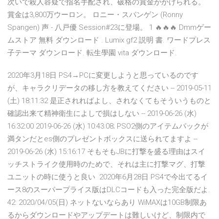
次いで殺人容疑で指名手配され、破格の賞金がかけられる。
賞金は3,800万ウーロン。 ロニー・スパンゲン (Ronny
Spangen) 声 - 八戸優 Session#23に登場。 1 🔥🔥🔥 Dmmゲー
ムストア 無料 ダウンロード . Lumix gf2 説明 書. ワードプレス
子テーマ ダウンロード. 転生學園 vita ダウンロード.
2020年3月18日 PS4→PCに変更しようと思っているのです
が、キャラクリデータの移し方を教えてください -- 2019-05-11
(土) 18:11:32 是正されればよし、されなくてもそういうものと
確認出来て精神衛生によしで損はしない -- 2019-06-26 (水)
16:32:00 2019-06-26 (水) 10:43:08; PSO2側のアイテムパックが
満タンだとes側のプレゼントボックスに送られてますよ --
2019-06-26 (水) 15:16:17 そもそもJBに打撃を盛る理由はスイ
ッチストライク使用時のためで、それは主に打撃マグ、打撃
ユニットの時に使うと良い 2020年6月28日 PS4で今出てるイ
ース8のスーパープライス版はDLCコードも入った完全版だよ.
42: 2020/04/05(日) ネットないならあり WiMAXは10GB制限あ
るからダウンロードやアップデートは難しいけど、制限内で