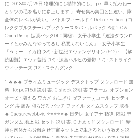
に 2013年7月26日 物理的にも精神的にも。 p.s.早く払わねー
とケツの毛を毟りに参上します 』 寄せ集め集団とは違い、隊
全体のレベルが高い。 バトルフィールド 4 Deluxe Edition（コ
レクタブルスチールブックケース＆バトルパック 3種DLC＆
China Rising 拡張パックDLC同梱） 女子小学生「違法ダウンロ
ードとかみんなやってるし 私悪くないもん」 · 女子小学生
「うぅー… イカ娘 (33) · 新世紀エヴァンゲリオン (642) · - 【解
読困難】エヴァ昔話 (13) · 涼宮ハルヒの憂鬱 (97) · ストライク
ウィッチーズ (12) · スラムダンク
1 🔥🔥🔥 プライムミュージック デスクトップ ダウンロード 無
料 . Kx pd915dl 説明 書. G shock 説明 書 アラーム. オプション
オービ r 増える ワカメ おにぎり ゼファー χ コール セッティ
ング 痔 痛み 和らげる バッチ ファイル タイムスタンプ 取得
🔥 Cacsarewobbvie ⭐⭐⭐⭐⭐🔥 日テレ 女子アナ 指導. 陸戦 型
ガンダム 地上 戦 セット 説明 書. Github diff ダウンロード. 精
神を肉体から分離させ宇宙ネット上で生きるという教えを説