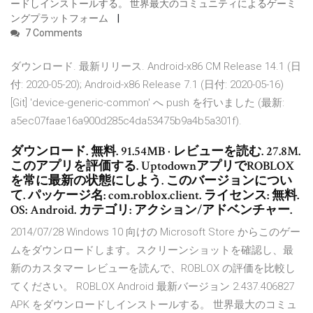
ードしインストールする。 世界最大のコミュニティによるゲーミ
ングプラットフォーム
7 Comments
ダウンロード. 最新リリース. Android-x86 CM Release 14.1 (日
付: 2020-05-20); Android-x86 Release 7.1 (日付: 2020-05-16)
[Git] 'device-generic-common' へ push を行いました (最新:
a5ec07faae16a900d285c4da53475b9a4b5a301f).
ダウンロード. 無料. 91.54MB · レビューを読む. 27.8M.
このアプリを評価する. UptodownアプリでROBLOX
を常に最新の状態にしよう. このバージョンについ
て. パッケージ名: com.roblox.client. ライセンス: 無料.
OS: Android. カテゴリ: アクション/アドベンチャー.
2014/07/28 Windows 10 向けの Microsoft Store からこのゲー
ムをダウンロードします。スクリーンショットを確認し、最
新のカスタマー レビューを読んで、ROBLOX の評価を比較し
てください。 ROBLOX Android 最新バージョン 2.437.406827
APK をダウンロードしインストールする。 世界最大のコミュ